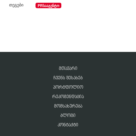
თეგები
PRსააგენტო
ᲛᲗᲐᲕᲐᲠᲘ
ᲩᲕᲔᲜᲡ ᲨᲔᲡᲐᲮᲔᲑ
ᲞᲝᲠᲢᲤᲝᲚᲘᲝ
ᲠᲔᲙᲝᲛᲔᲜᲓᲐᲪᲘᲐ
ᲛᲝᲛᲡᲐᲮᲣᲠᲔᲑᲐ
ᲑᲚᲝᲒᲘ
ᲙᲝᲜᲢᲐᲥᲢᲘ