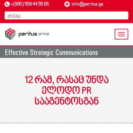
+(995) 558 44 55 66
info@peritus.ge
Toggl
naviga
12 ᲠᲐᲛ, ᲠᲐᲡᲐᲪ ᲣᲜᲓᲐ
ᲔᲚᲝᲓᲝ PR
ᲡᲐᲐᲒᲔᲜᲢᲝᲡᲒᲐᲜ