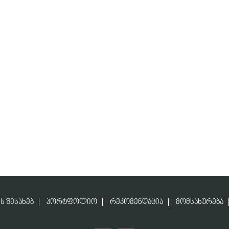
Ს ᲨᲔᲡᲐᲮᲔᲑ
ᲞᲝᲠᲢᲤᲝᲚᲘᲝ
ᲠᲔᲙᲝᲛᲔᲜᲓᲐᲪᲘᲐ
ᲛᲝᲛᲡᲐᲮᲣᲠᲔᲑᲐ