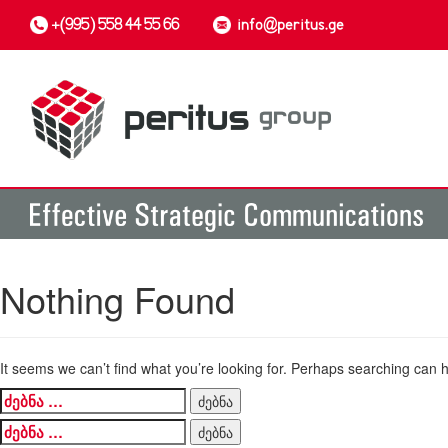
+(995) 558 44 55 66
info@peritus.ge
Nothing Found
It seems we can’t find what you’re looking for. Perhaps searching can h
ძებნა:
ძებნა: