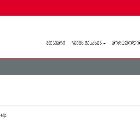
ᲛᲗᲐᲕᲐᲠᲘ
ᲩᲕᲔᲜᲡ ᲨᲔᲡᲐᲮᲔᲑ
ᲞᲝᲠᲢᲤᲝᲚᲘ
elp.