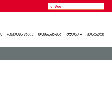
Ო
ᲠᲔᲙᲝᲛᲔᲜᲓᲐᲪᲘᲐ
ᲛᲝᲛᲡᲐᲮᲣᲠᲔᲑᲐ
ᲑᲚᲝᲒᲘ
ᲙᲝᲜᲢᲐᲥᲢᲘ