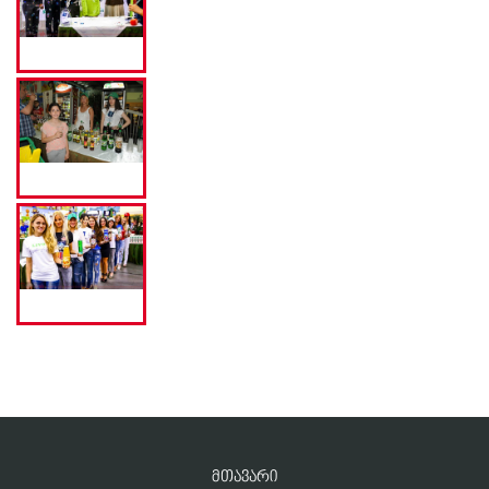
ᲛᲗᲐᲕᲐᲠᲘ