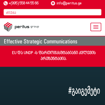
+(995) 558 44 55 66
info@peritus.ge
Toggl
naviga
EU ᲓᲐ UNDP -Ს ᲤᲐᲠᲗᲝᲛᲐᲡᲨᲢᲐᲑᲘᲐᲜᲘ ᲙᲕᲚᲔᲕᲘᲡ
ᲞᲠᲔᲖᲔᲜᲢᲐᲪᲘᲐ.