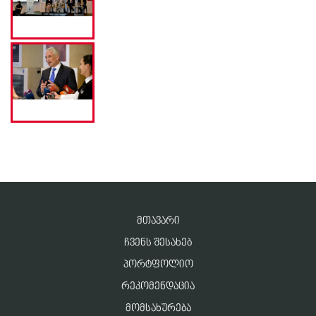
ᲛᲗᲐᲕᲐᲠᲘ
ᲩᲕᲔᲜᲡ ᲨᲔᲡᲐᲮᲔᲑ
ᲞᲝᲠᲢᲤᲝᲚᲘᲝ
ᲠᲔᲙᲝᲛᲔᲜᲓᲐᲪᲘᲐ
ᲛᲝᲛᲡᲐᲮᲣᲠᲔᲑᲐ