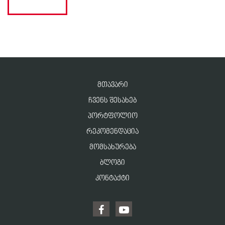
ᲛᲗᲐᲕᲐᲠᲘ
ᲩᲕᲔᲜᲡ ᲨᲔᲡᲐᲮᲔᲑ
ᲞᲝᲠᲢᲤᲝᲚᲘᲝ
ᲠᲔᲙᲝᲛᲔᲜᲓᲐᲪᲘᲐ
ᲛᲝᲛᲡᲐᲮᲣᲠᲔᲑᲐ
ᲑᲚᲝᲒᲘ
ᲙᲝᲜᲢᲐᲥᲢᲘ