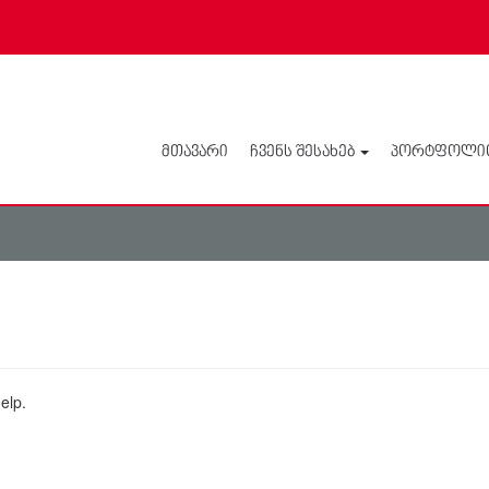
ᲛᲗᲐᲕᲐᲠᲘ
ᲩᲕᲔᲜᲡ ᲨᲔᲡᲐᲮᲔᲑ
ᲞᲝᲠᲢᲤᲝᲚᲘ
elp.