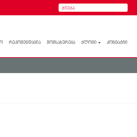
Ო
ᲠᲔᲙᲝᲛᲔᲜᲓᲐᲪᲘᲐ
ᲛᲝᲛᲡᲐᲮᲣᲠᲔᲑᲐ
ᲑᲚᲝᲒᲘ
ᲙᲝᲜᲢᲐᲥᲢᲘ