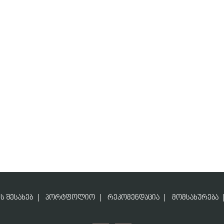
Ს ᲨᲔᲡᲐᲮᲔᲑ
ᲞᲝᲠᲢᲤᲝᲚᲘᲝ
ᲠᲔᲙᲝᲛᲔᲜᲓᲐᲪᲘᲐ
ᲛᲝᲛᲡᲐᲮᲣᲠᲔᲑᲐ