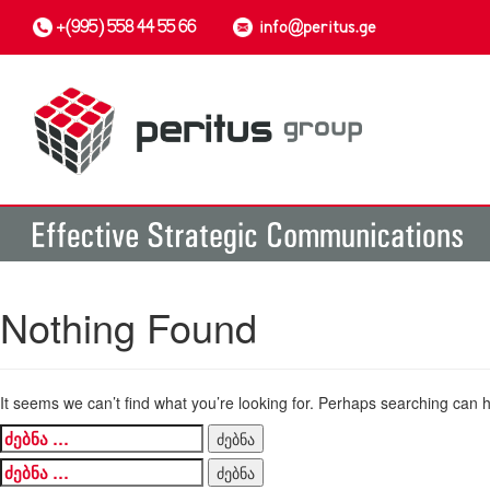
+(995) 558 44 55 66
info@peritus.ge
Nothing Found
It seems we can’t find what you’re looking for. Perhaps searching can h
ძებნა:
ძებნა: