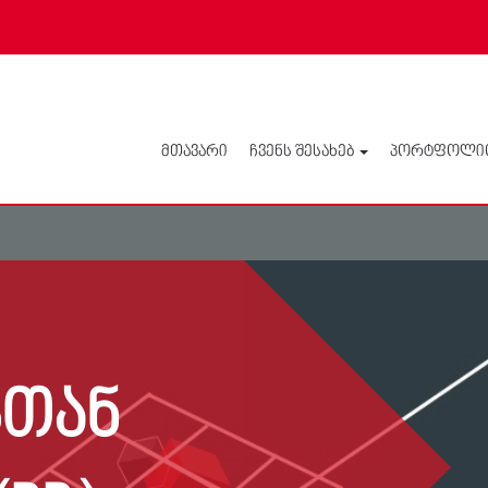
ᲛᲗᲐᲕᲐᲠᲘ
ᲩᲕᲔᲜᲡ ᲨᲔᲡᲐᲮᲔᲑ
ᲞᲝᲠᲢᲤᲝᲚᲘ
ᲡᲗᲐᲜ