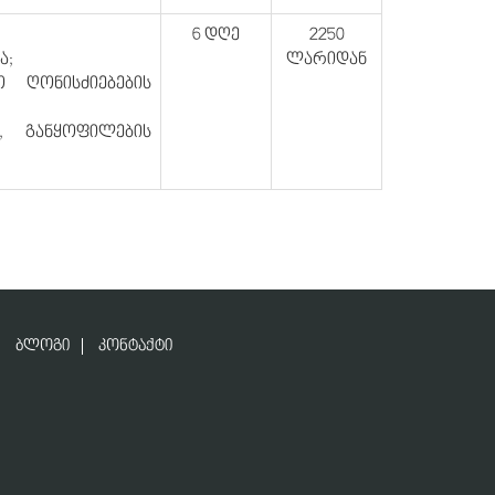
6 დღე
2250
ა;
ლარიდან
ო ღონისძიებების
, განყოფილების
ᲑᲚᲝᲒᲘ
ᲙᲝᲜᲢᲐᲥᲢᲘ