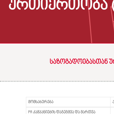
ᲣᲠᲗᲘᲔᲠᲗᲝᲑᲐ (
ᲡᲐᲖᲝᲒᲐᲓᲝᲔᲑᲐᲡᲗᲐᲜ Უ
მომსახურება
PR კამპანიების დაგეგმვა და მართვა