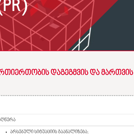
PR)
ᲠᲗᲘᲔᲠᲗᲝᲑᲘᲡ ᲓᲐᲒᲔᲒᲛᲕᲘᲡ ᲓᲐ ᲛᲐᲠᲗᲕᲘᲡ
აღწერა
არსებული სიტუაციის გაანალიზება;