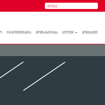
Ო
ᲠᲔᲙᲝᲛᲔᲜᲓᲐᲪᲘᲐ
ᲛᲝᲛᲡᲐᲮᲣᲠᲔᲑᲐ
ᲑᲚᲝᲒᲘ
ᲙᲝᲜᲢᲐᲥᲢᲘ