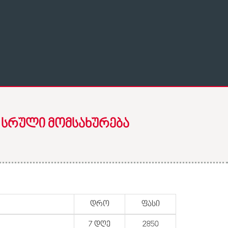
 ᲡᲠᲣᲚᲘ ᲛᲝᲛᲡᲐᲮᲣᲠᲔᲑᲐ
დრო
ფასი
7 დღე
2850