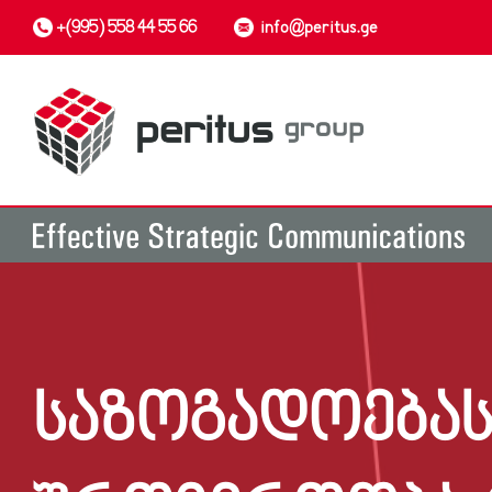
+(995) 558 44 55 66
info@peritus.ge
ᲡᲐᲖᲝᲒᲐᲓᲝᲔᲑᲐ