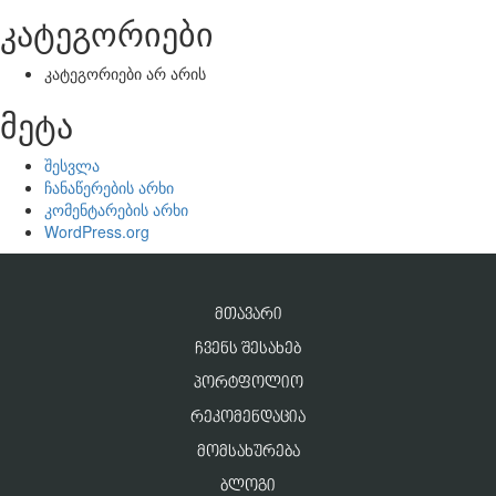
კატეგორიები
კატეგორიები არ არის
მეტა
შესვლა
ჩანაწერების არხი
კომენტარების არხი
WordPress.org
ᲛᲗᲐᲕᲐᲠᲘ
ᲩᲕᲔᲜᲡ ᲨᲔᲡᲐᲮᲔᲑ
ᲞᲝᲠᲢᲤᲝᲚᲘᲝ
ᲠᲔᲙᲝᲛᲔᲜᲓᲐᲪᲘᲐ
ᲛᲝᲛᲡᲐᲮᲣᲠᲔᲑᲐ
ᲑᲚᲝᲒᲘ