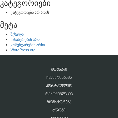
კატეგორიები
კატეგორიები არ არის
მეტა
შესვლა
ჩანაწერების არხი
კომენტარების არხი
WordPress.org
ᲛᲗᲐᲕᲐᲠᲘ
ᲩᲕᲔᲜᲡ ᲨᲔᲡᲐᲮᲔᲑ
ᲞᲝᲠᲢᲤᲝᲚᲘᲝ
ᲠᲔᲙᲝᲛᲔᲜᲓᲐᲪᲘᲐ
ᲛᲝᲛᲡᲐᲮᲣᲠᲔᲑᲐ
ᲑᲚᲝᲒᲘ